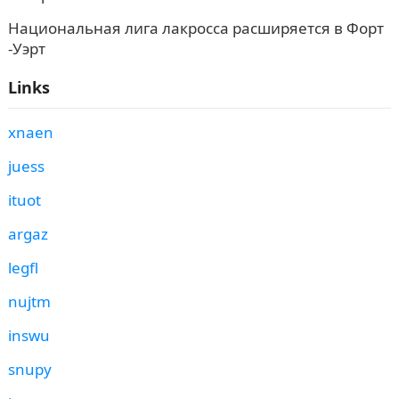
Национальная лига лакросса расширяется в Форт
-Уэрт
Links
xnaen
juess
ituot
argaz
legfl
nujtm
inswu
snupy