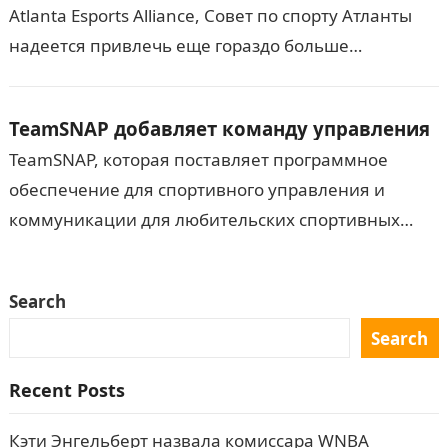
Atlanta Esports Alliance, Совет по спорту Атланты
надеется привлечь еще гораздо больше
киберспортивных и игровых мероприятий в
регион. В Атланте уже…
TeamSNAP добавляет команду управления
TeamSNAP, которая поставляет программное
обеспечение для спортивного управления и
коммуникации для любительских спортивных
организаций, добавила к своей исполнительной
команде, наняв Брайана Колфилда в качестве
Search
главного операционного директора и…
Search
Recent Posts
Кэти Энгельберт назвала комиссара WNBA