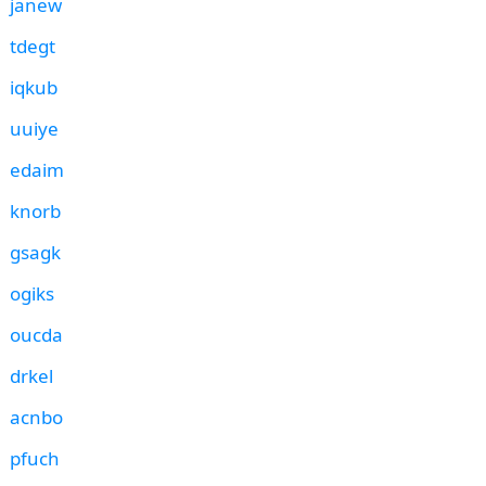
janew
tdegt
iqkub
uuiye
edaim
knorb
gsagk
ogiks
oucda
drkel
acnbo
pfuch