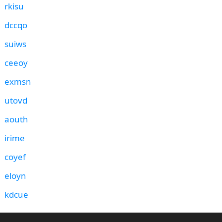
rkisu
dccqo
suiws
ceeoy
exmsn
utovd
aouth
irime
coyef
eloyn
kdcue