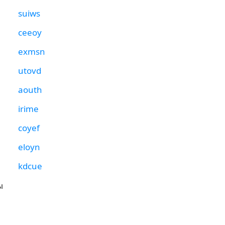
suiws
ceeoy
exmsn
utovd
aouth
irime
coyef
eloyn
kdcue
ы