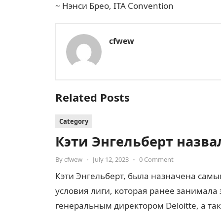
~ Нэнси Брео, ITA Convention
cfwew
Related Posts
Category
Кэти Энгельберт назв
By
cfwew
•
July 12, 2023
•
0 Comment
Кэти Энгельберт, была назначена сам
условия лиги, которая ранее занимала
генеральным директором Deloitte, а т