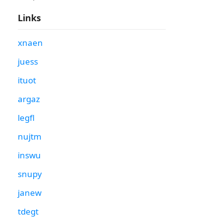
Links
xnaen
juess
ituot
argaz
legfl
nujtm
inswu
snupy
janew
tdegt