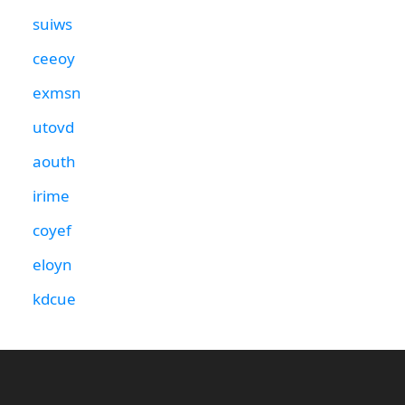
suiws
ceeoy
exmsn
utovd
aouth
irime
coyef
eloyn
kdcue