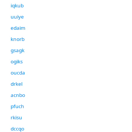
iqkub
uuiye
edaim
knorb
gsagk
ogiks
oucda
drkel
acnbo
pfuch
rkisu
dccqo