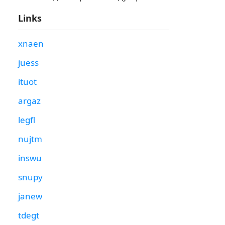
Links
xnaen
juess
ituot
argaz
legfl
nujtm
inswu
snupy
janew
tdegt