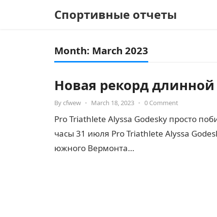
Спортивные отчеты
Month:
March 2023
Новая рекорд длинной
By
cfwew
•
March 18, 2023
•
0 Comment
Pro Triathlete Alyssa Godesky просто 
часы 31 июля Pro Triathlete Alyssa Gode
южного Вермонта…