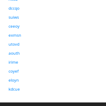
dccqo
suiws
ceeoy
exmsn
utovd
aouth
irime
coyef
eloyn
kdcue