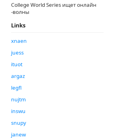
College World Series ищет онлайн
-волны
Links
xnaen
juess
ituot
argaz
legfl
nujtm
inswu
snupy
janew