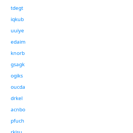
tdegt
iqkub
uuiye
edaim
knorb
gsagk
ogiks
oucda
drkel
acnbo
pfuch
rkisu