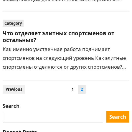
организаций, добавила к своей исполнительной
команде, наняв Брайана Колфилда в качестве
Category
главного операционного директора и…
Что отделяет элитных спортсменов от
остальных?
Как именно умственная работа поднимает
спортсменов на следующий уровень Как элитные
спортсмены отделяются от других спортсменов?
Другие спортсмены определяют себя по своим
ограничениям: «Я короче, чем многие
Posts
Previous
1
2
баскетболисты»,…
navigation
Search
Search