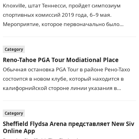
Knoxville, штат Теннесси, пройдет симпозиум
спортивных комиссий 2019 года, 6–9 мая.
Мероприятие, которое первоначально было
запланировано в Сан -Диего, отмечает ежегодное
собрание NACS, включая пункты назначения,
Category
правообладатели и…
Reno-Tahoe PGA Tour Modiational Place
Обычная остановка PGA Tour в районе Рено-Тахо
состоится в новом клубе, который находится в
калифорнийской стороне линии указания в
регионе. Чемпионат Barracuda состоится в старой
программе Greenwood Golf…
Category
Sheffield Flydsa Arena представляет New Siv
Online App