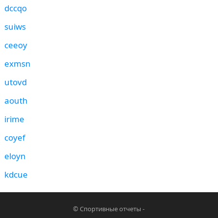
dccqo
suiws
ceeoy
exmsn
utovd
aouth
irime
coyef
eloyn
kdcue
©
Спортивные отчеты
-