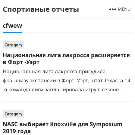
Спортивные отчеты
MENU
cfwew
Category
Национальная лига лакросса расширяется
в Форт -Уэрт
Национальная лига лакросса присудила
франшизу экспансии в Форт -Уэрт, штат Техас, а 14
-я команда лиги запланировала игру в сезоне
2021–22. Это первый раз, когда NLL расширился
до…
Category
NASC выбирает Knoxville для Symposium
2019 года