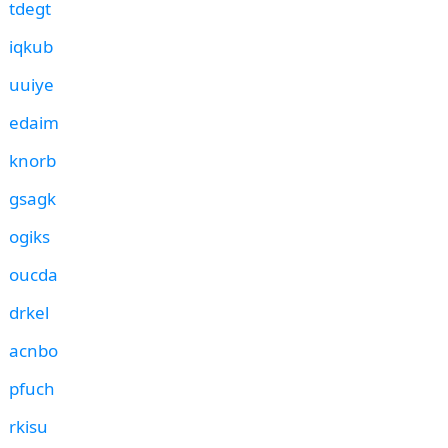
tdegt
iqkub
uuiye
edaim
knorb
gsagk
ogiks
oucda
drkel
acnbo
pfuch
rkisu