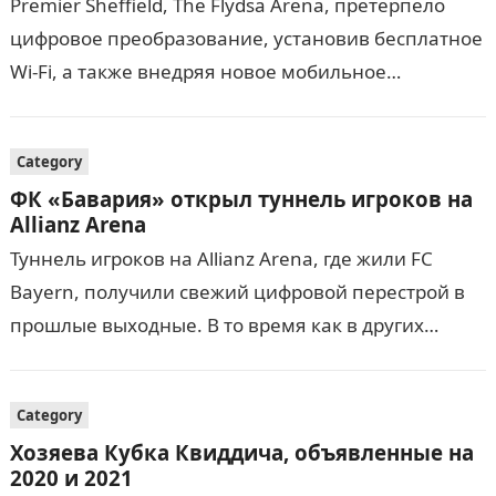
Premier Sheffield, The Flydsa Arena, претерпело
цифровое преобразование, установив бесплатное
Wi-Fi, а также внедряя новое мобильное
приложение «Siv Live». Новое приложение,
основанное на Livestyled, улучшит опыт для
Category
людей…
ФК «Бавария» открыл туннель игроков на
Allianz Arena
Туннель игроков на Allianz Arena, где жили FC
Bayern, получили свежий цифровой перестрой в
прошлые выходные. В то время как в других
новостях стадион был обнаружен как держи…
Category
Хозяева Кубка Квиддича, объявленные на
2020 и 2021