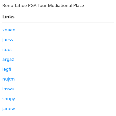
Reno-Tahoe PGA Tour Modiational Place
Links
xnaen
juess
ituot
argaz
legfl
nujtm
inswu
snupy
janew