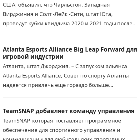
США, объявил, что Чарльстон, Западная
Вирджиния и Солт -Лейк -Сити, штат Юта,
проведут кубки квиддича 2020 и 2021 годы после
комплексного процесса и оценки. Мероприятие
2020 года, Кубок…
Atlanta Esports Alliance Big Leap Forward для
игровой индустрии
Атланта, штат Джорджия. – С запуском альянса
Atlanta Esports Alliance, Совет по спорту Атланты
надеется привлечь еще гораздо больше
киберспортивных и игровых мероприятий в
регион. В Атланте уже…
TeamSNAP добавляет команду управления
TeamSNAP, которая поставляет программное
обеспечение для спортивного управления и
коммуникации для любительских спортивных